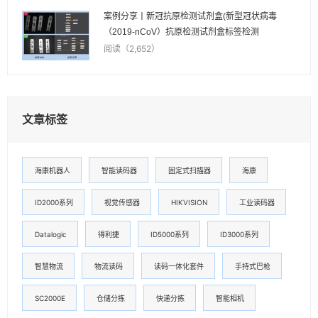
案例分享丨新冠抗原检测试剂盒(新型冠状病毒
（2019-nCoV）抗原检测试剂盒标签检测
阅读（2,652）
文章标签
海康机器人
智能读码器
固定式扫描器
海康
ID2000系列
视觉传感器
HIKVISION
工业读码器
Datalogic
得利捷
ID5000系列
ID3000系列
智慧物流
物流读码
读码一体化套件
手持式巴枪
SC2000E
仓储分拣
快递分拣
智能相机