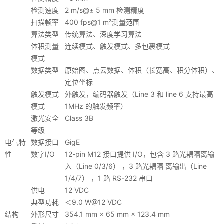
检测速度
2 m/s@± 5 mm 检测精度
扫描帧率
400 fps@1 m³测量范围
算法类型
传统算法、深度学习算法
体积测量
连续模式、触发模式、多包裹模式
模式
数据类型
原始图、点云数据、体积（长宽高、积分体积）、
定位坐标
触发模式
外触发，编码器触发（Line 3 和 line 6 支持最高
模式
1MHz 的触发频率）
激光安全
Class 3B
等级
电气特
数据接口
GigE
性
数字I/O
12-pin M12 接口提供 I/O，包含 3 路光耦隔离输
入（Line 0/3/6） ，3 路光耦隔 离输出（Line
1/4/7） ，1 路 RS-232 串口
供电
12 VDC
典型功耗
＜9.0 W@12 VDC
结构
外形尺寸
354.1 mm × 65 mm × 123.4 mm