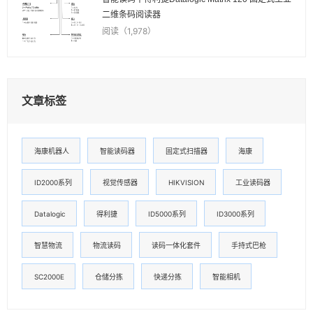
二维条码阅读器
阅读（1,978）
文章标签
海康机器人
智能读码器
固定式扫描器
海康
ID2000系列
视觉传感器
HIKVISION
工业读码器
Datalogic
得利捷
ID5000系列
ID3000系列
智慧物流
物流读码
读码一体化套件
手持式巴枪
SC2000E
仓储分拣
快递分拣
智能相机