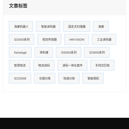
文章标签
海康机器人
智能读码器
固定式扫描器
海康
ID2000系列
视觉传感器
HIKVISION
工业读码器
Datalogic
得利捷
ID5000系列
ID3000系列
智慧物流
物流读码
读码一体化套件
手持式巴枪
SC2000E
仓储分拣
快递分拣
智能相机